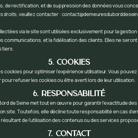
ès, de rectification, et de suppression des données vous conc
 droits, veuillez contacter :
contact@demeuresduborddeseine
ectées via le site sont utilisées exclusivement pour la gestion
s communications, et la fidélisation des clients. Elles ne seront
 tiers.
5. Cookies
des cookies pour optimiser l’expérience utilisateur. Vous pouve
pour refuser les cookies ou être averti lors de leur utilisation.
6. RESPONSABILITÉ
ord de Seine met tout en œuvre pour garantir l’exactitude des
n site. Toutefois, elle décline toute responsabilité en cas d’er
ésultant de l’utilisation des contenus ou des services propos
7. CONTACT