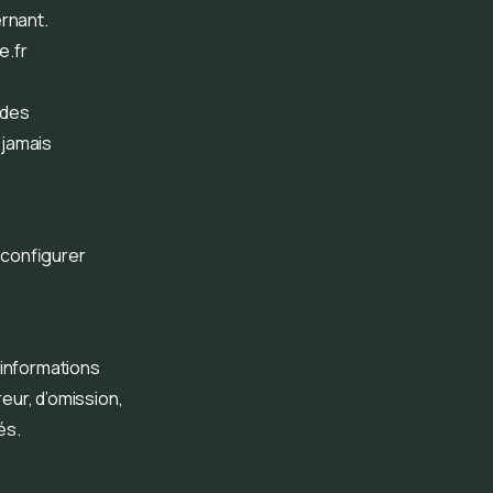
ernant.
.fr
 des
 jamais
z configurer
 informations
reur, d’omission,
és.