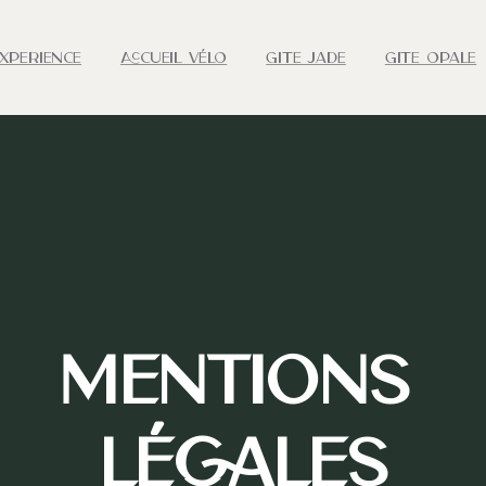
Éxperience
Accueil VÉlo
Gîte Jade
Gîte Opale
Mentions
LÉGALES