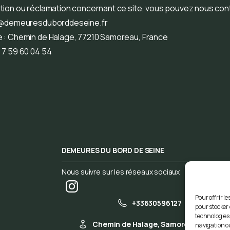
tion ou réclamation concernant ce site, vous pouvez nous cont
@demeuresduborddeseine.fr
 : Chemin de Halage, 77210 Samoreau, France
 7 59 60 04 54
DEMEURES DU BORD DE SEINE
Nous suivre sur les réseaux sociaux
Pour offrir l
+33630596127
pour stocker 
technologies
Chemin de Halage, Samoreau, 77210
navigation ou