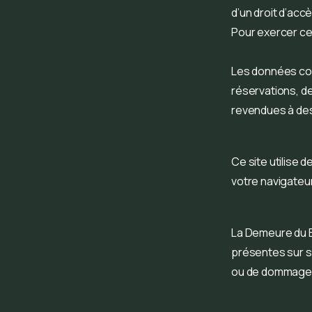
d’un droit d’acc
Pour exercer ces
Les données coll
réservations, de
revendues à des
Ce site utilise 
votre navigateur 
La Demeure du B
présentes sur so
ou de dommage r