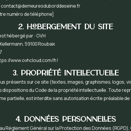
:
contact@demeuresduborddeseine.fr
tre numéro de téléphone]
2. Hébergement du site
 est hébergé par : OVH
 Kellermann, 59100 Roubaix
7
https://www.ovhcloud.com/fr/
3. PropriÉtÉ intellectuelle
s présents sur ce site (textes, images, graphismes, logos, vi
 dispositions du Code de la propriété intellectuelle. Toute rep
me partielle, est interdite sans autorisation écrite préalable de
4. DonnÉes personnelles
u Règlement Général sur la Protection des Données (RGPD),