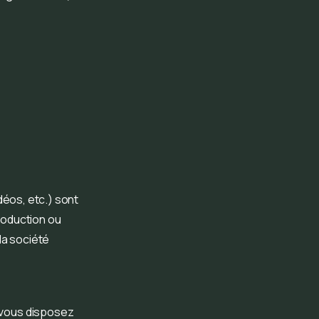
déos, etc.) sont
roduction ou
 la société
 vous disposez